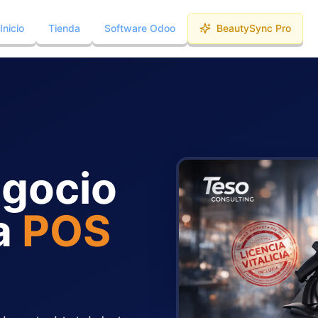
Inicio
Tienda
Software Odoo
BeautySync Pro
egocio
a
POS