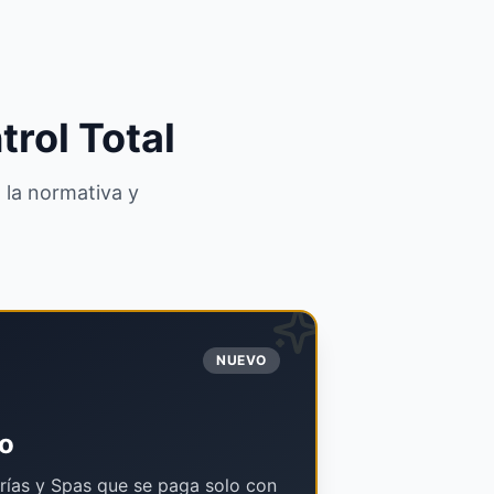
rol Total
 la normativa y
NUEVO
o
rías y Spas que se paga solo con