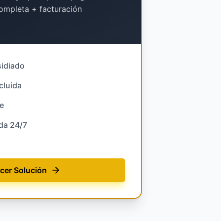
ompleta + facturación
idiado
cluida
te
da 24/7
cer Solución