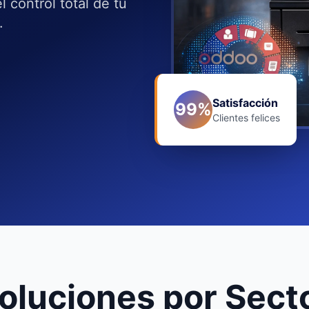
l control total de tu
.
Satisfacción
99%
Clientes felices
oluciones por Sect