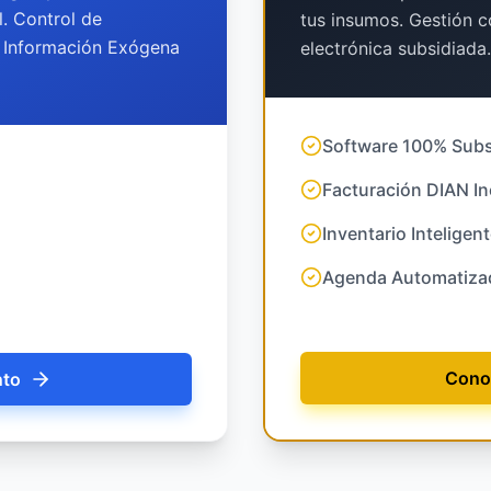
. Control de
tus insumos. Gestión c
 e Información Exógena
electrónica subsidiada.
Software 100% Subs
Facturación DIAN In
Inventario Inteligen
Agenda Automatiza
Cono
nto